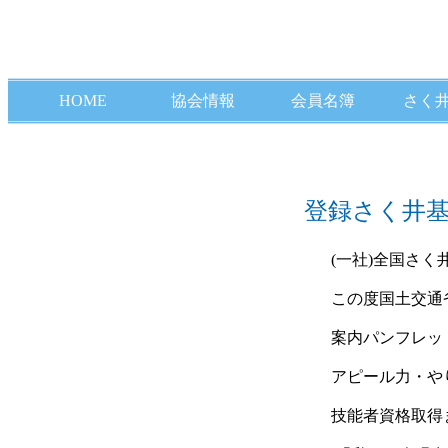
HOME
協会情報
会員名簿
さく
登録さく井
(一社)全国さく井
この度国土交通省
案内パンフレット
アピール力・やり
技能者資格取得ま