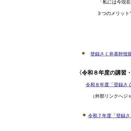
「私には今現在必
３つのメリット”
２
登録さく井基幹技
〈令和８年度の講習
令和８年度「登録さ
（外部リンクへジャ
令和７年度「登録さ