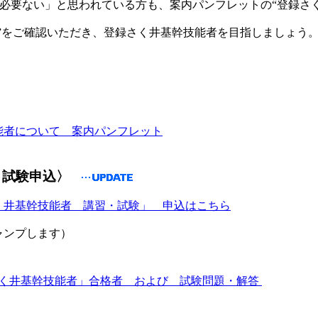
要ない」と思われている方も、案内パンフレットの“登録さ
をご確認いただき、登録さく井基幹技能者を目指しましょう
０２２年
能者について 案内パンフレット
・試験申込〉
く井基幹技能者 講習・試験」 申込はこちら
ンプします）
く井基幹技能者」合格者 および 試験問題・解答