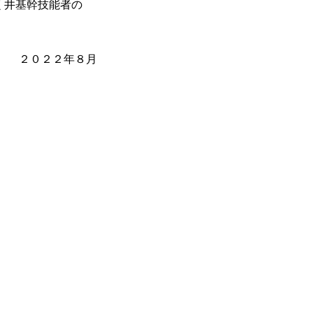
く井基幹技能者の
。
８月